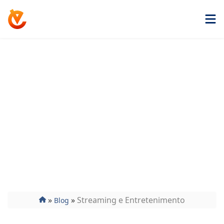
Get ExtremeVPN
Streaming e
Entretenimento
Assista aos seus filmes e programas de TV favoritos
por meio de uma VPN de primeira linha. Obtenha
informações sobre como assistir seus filmes,
programas e outros conteúdos favoritos online com
segurança e privacidade.
»
»
Streaming e Entretenimento
Blog