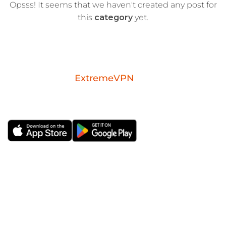
Opsss! It seems that we haven't created any post for
this
category
yet.
Download the
ExtremeVPN
mobile app for
iOS or Android.
ExtremeVPN PT
Aplicativos VPN
Sobre Nós
VPN Windows
Avaliação VPN sem
VPN Mac