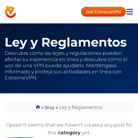
Get ExtremeVPN
Ley y Reglamentos
Descubra cómo las leyes y regulaciones pueden
afectar su experiencia en línea y descubra cómo el
uso de una VPN puede ayudarlo. Manténgase
informado y proteja sus actividades en línea con
ExtremeVPN.
»
»
Ley y Reglamentos
Blog
Opsss! It seems that we haven't created any post for
this
category
yet.