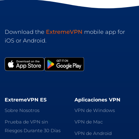
Download the
ExtremeVPN
mobile app for
iOS or Android.
ExtremeVPN ES
Aplicaciones VPN
Sobre Nosotros
VPN de Windows
Prueba de VPN sin
VPN de Mac
Riesgos Durante 30 Días
VPN de Android