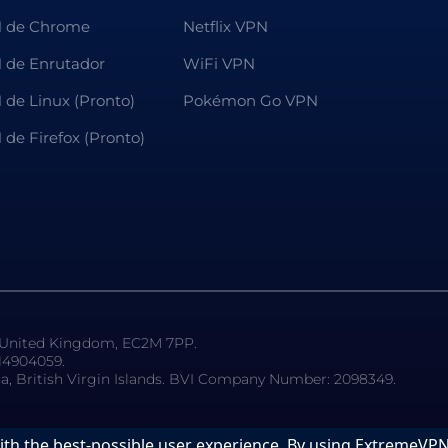
 de Chrome
Netflix VPN
 de Enrutador
WiFi VPN
 de Linux (Pronto)
Pokémon Go VPN
de Firefox (Pronto)
, United Kingdom, EC2M 7PP.
14904059.
la, British Virgin Islands. BVI Company Number: 2098349.
ith the best-possible user experience. By using ExtremeVP