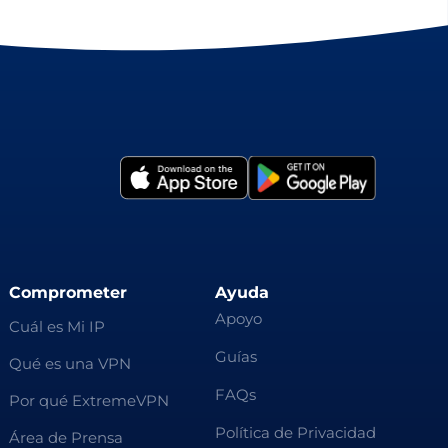
Comprometer
Ayuda
Apoyo
Cuál es Mi IP
Guías
Qué es una VPN
FAQs
Por qué ExtremeVPN
Política de Privacidad
Área de Prensa