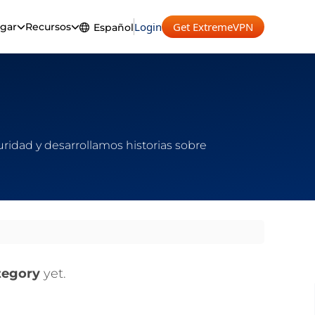
Login
Get ExtremeVPN
gar
Recursos
Español
English
Español
dad y desarrollamos historias sobre
tegory
yet.