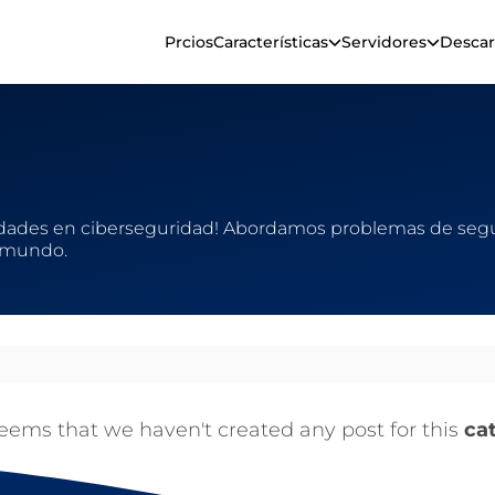
Prcios
Características
Servidores
Descar
dades en ciberseguridad! Abordamos problemas de seguri
l mundo.
seems that we haven't created any post for this
ca