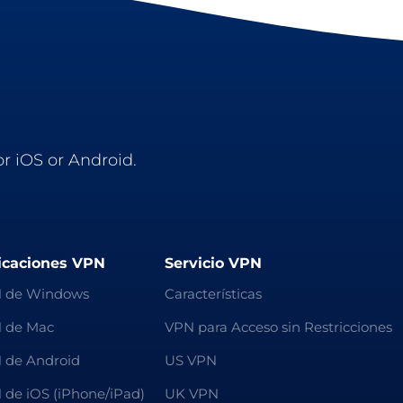
r iOS or Android.
icaciones VPN
Servicio VPN
 de Windows
Características
 de Mac
VPN para Acceso sin Restricciones
 de Android
US VPN
 de iOS (iPhone/iPad)
UK VPN