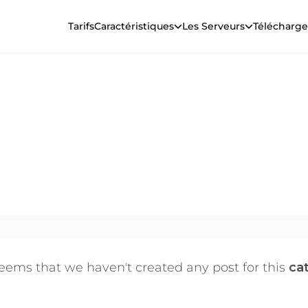
Tarifs
Caractéristiques
Les Serveurs
Télécharge
t Divertissem
référés via un VPN de premier plan. Obtenez des informati
n toute sécurité et confidentialité.
seems that we haven't created any post for this
ca