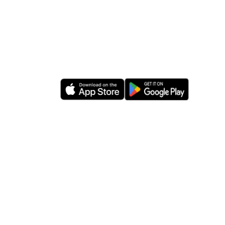
iper
Aide
Soutien
st Mon IP
Guides
-ce qu'un VPN
FAQ
uoi ExtremeVPN
Politique de Confidentialité
 Presse