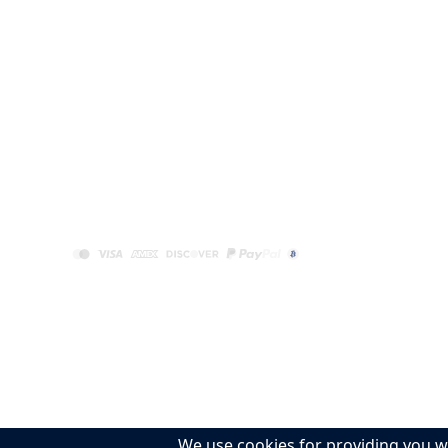
Blog sur la Cybersécurité ExtremeVPN
VPN 
Carrières chez ExtremeVPN
VPN 
Proxy Gratuit ExtremeVPN
VPN L
Devenez Affilié ExtremeVPN
VPN F
© 2026 EXTREME VPN LIMITED. All Rights Reserved.
UK Headquarters: 401 34-37 Liverpool Street, London
Registered in England and Wales, Company Number: 
Global Office: Intershore Chambers, Road Town, Torto
We use cookies for providing you w