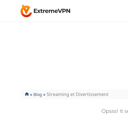
Streaming e
Regardez vos films et émissions de télévision p
émissions et autres contenus préférés en ligne e
»
»
Streaming et Divertissement
Blog
Opsss! It 