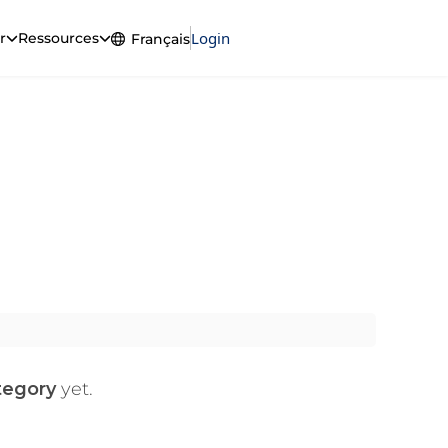
Login
Get ExtremeVPN
r
Ressources
Français
English
Français
ent
ons sur la façon de regarder vos films,
tegory
yet.