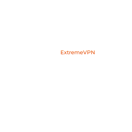
Download the
ExtremeVPN
mobile app fo
ExtremeVPN FR
Appl
À Propos de Nous
VPN 
Essai VPN sans Risque Pendant 30 Jours
VPN 
Commentaires
VPN 
Centre de Confiance
VPN i