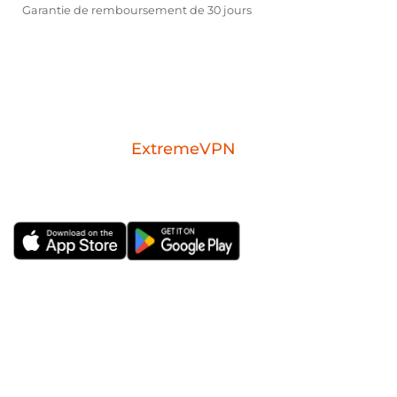
Garantie de remboursement de 30 jours
Download the
ExtremeVPN
mobile app for
iOS or Android.
ExtremeVPN FR
Applications VPN
À Propos de Nous
VPN Windows