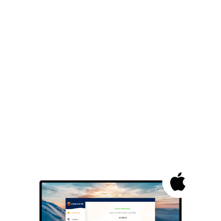
Plus de 6500 serveurs VPN haut débit
Compatible avec tous les principaux
systèmes d’exploitation
Interface d’application facile à utiliser
pour les utilisateurs Mac
COMMENCER
TÉLÉCHARGER