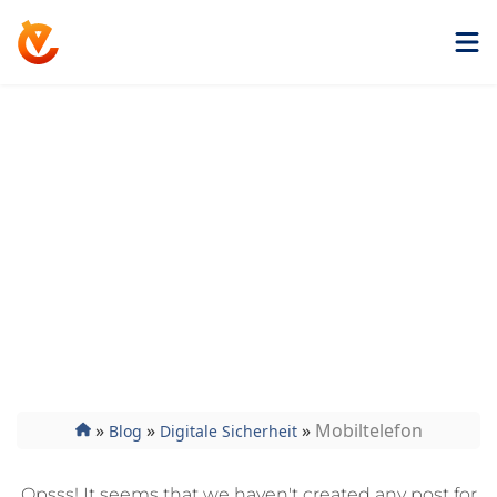
Get ExtremeVPN
Mobiltelefon
Sie fragen sich, welche Apps am sichersten zu
installieren sind? Oder welche E-Mail-Clients sollten
Sie für die beste Sicherheit verwenden? Welche
Datenschutzeinstellungen sind am effektivsten?
Oder, im schlimmsten Fall, wie Sie feststellen
können, ob Ihr Telefon gehackt wurde. Erfahren Sie
das alles und noch mehr.
»
»
»
Mobiltelefon
Blog
Digitale Sicherheit
Opsss! It seems that we haven't created any post for