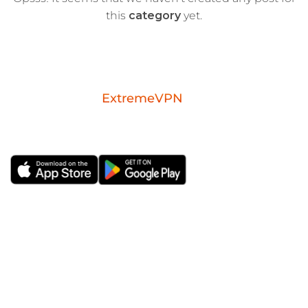
this
category
yet.
Download the
ExtremeVPN
mobile app for
iOS or Android.
ExtremeVPN DE
VPN-Apps
Über Uns
Windows-VPN
Risikofreie VPN-
Mac-VPN