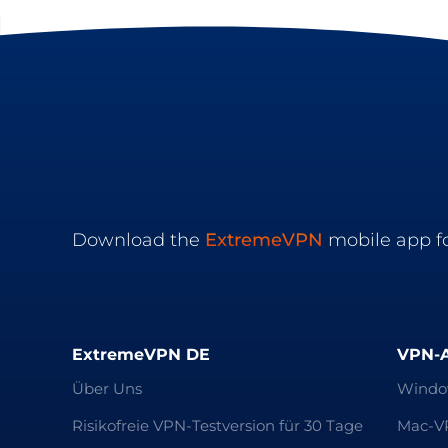
Download the
ExtremeVPN
mobile app fo
ExtremeVPN DE
VPN-
Über Uns
Windo
Risikofreie VPN-Testversion für 30 Tage
Mac-V