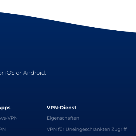
r iOS or Android.
Apps
VPN-Dienst
ws-VPN
Eigenschaften
PN
VPN für Uneingeschränkten Zugriff