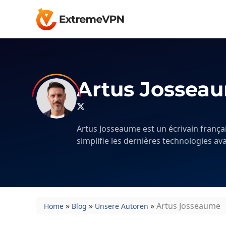
Artus Jossea
Artus Josseaume est un écrivain françai
simplifie les dernières technologies av
»
»
»
Artus Josseaume
Home
Blog
Unsere Autoren