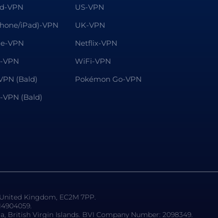
id-VPN
US-VPN
Phone/iPad)-VPN
UK-VPN
e-VPN
Netflix-VPN
r-VPN
WiFi-VPN
VPN (Bald)
Pokémon Go-VPN
x-VPN (Bald)
, United Kingdom, EC2M 7PP.
14904059.
la, British Virgin Islands. BVI Company Number: 2098349.