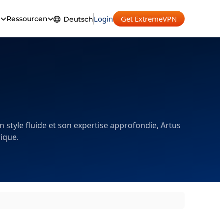
Login
Get ExtremeVPN
n
Ressourcen
Deutsch
English
Español
Français
Deutsch
Português
n style fluide et son expertise approfondie, Artus
rique.