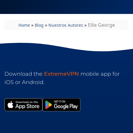
»
»
»
Ellie George
Home
Blog
Nuestros Autores
Download the
ExtremeVPN
mobile app for
iOS or Android.