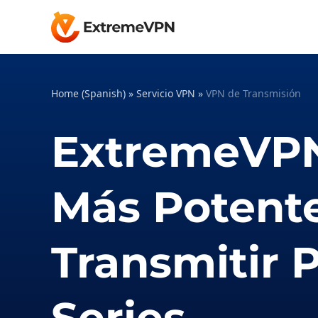
Home (Spanish)
»
Servicio VPN
»
VPN de Transmisión
ExtremeVPN
Más Potent
Transmitir P
Series