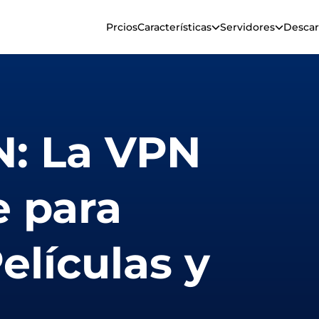
Prcios
Características
Servidores
Descar
: La VPN
e para
elículas y