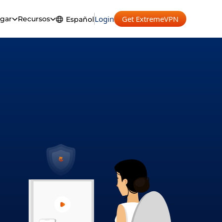
Login
Get ExtremeVPN
gar
Recursos
Español
English
Español
Français
Deutsch
Português