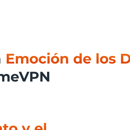
a
Emoción de los 
remeVPN
o y el