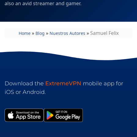
also an avid streamer and gamer.
»
»
»
Samuel Felix
Home
Blog
Nuestros Autores
Download the
ExtremeVPN
mobile app for
iOS or Android.