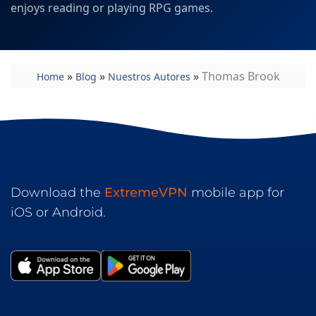
enjoys reading or playing RPG games.
»
»
»
Thomas Brook
Home
Blog
Nuestros Autores
Download the
ExtremeVPN
mobile app for
iOS or Android.