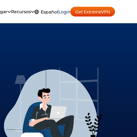
Login
Get ExtremeVPN
gar
Recursos
Español
English
Español