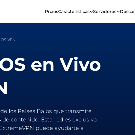
Prcios
Características
Servidores
Descar
OS VPN
OS en Vivo
N
de los Países Bajos que transmite
 de contenido. Esta red es exclusiva
s. ExtremeVPN puede ayudarte a