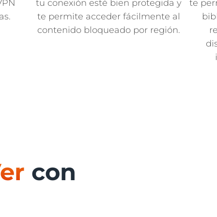
 VPN
tu conexión esté bien protegida y
te per
as.
te permite acceder fácilmente al
bib
contenido bloqueado por región.
r
di
er
con