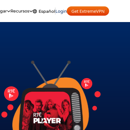
Login
Get ExtremeVPN
gar
Recursos
Español
English
Español