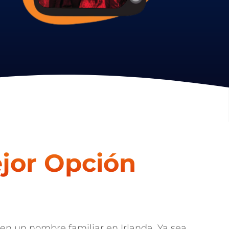
jor Opción
 en un nombre familiar en Irlanda. Ya sea