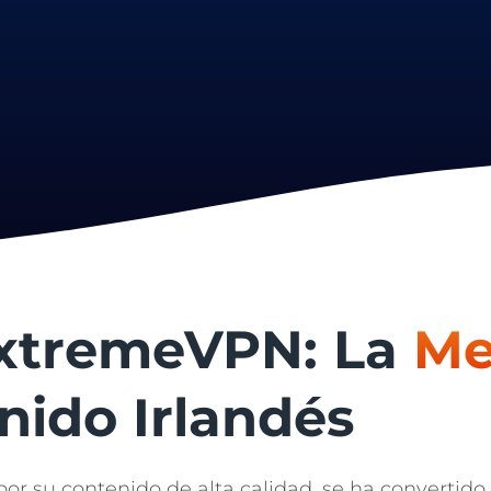
ExtremeVPN: La
Me
nido Irlandés
or su contenido de alta calidad, se ha convertido