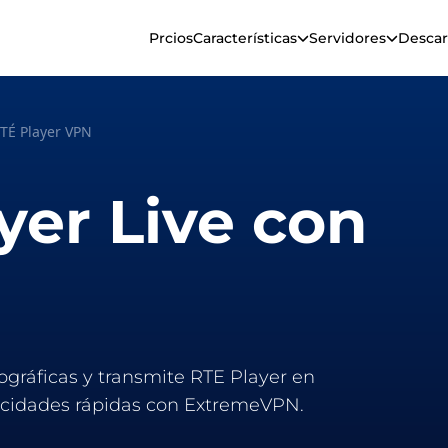
Prcios
Características
Servidores
Descar
TÉ Player VPN
yer Live con
ográficas y transmite RTE Player en
elocidades rápidas con ExtremeVPN.