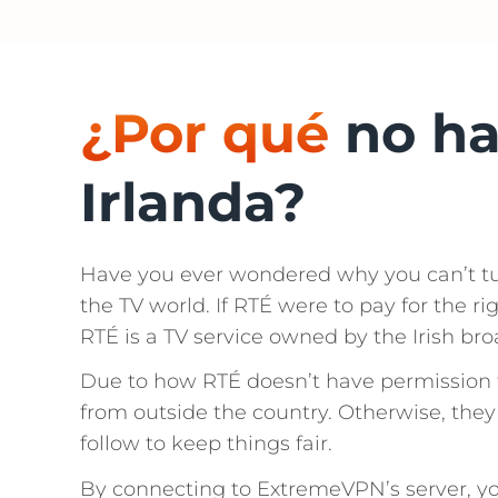
¿Por qué
no ha
Irlanda?
Have you ever wondered why you can’t tun
the TV world. If RTÉ were to pay for the r
RTÉ is a TV service owned by the Irish br
Due to how RTÉ doesn’t have permission t
from outside the country. Otherwise, they
follow to keep things fair.
By connecting to ExtremeVPN’s server, yo