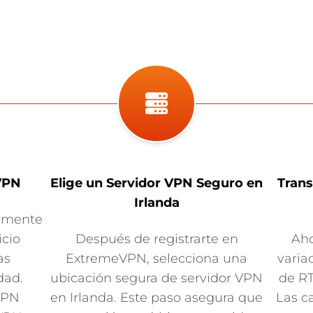
VPN
Elige un Servidor VPN Seguro en
Trans
Irlanda
amente
icio
Después de registrarte en
Aho
as
ExtremeVPN, selecciona una
varia
dad.
ubicación segura de servidor VPN
de RT
VPN
en Irlanda. Este paso asegura que
Las c