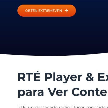
OBTÉN EXTREMEVPN
RTÉ Player & 
para Ver Conte
RTE, un destacado radiodifusor conocido p